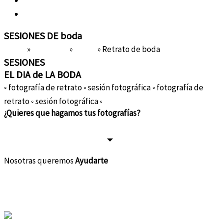
Sobre Nosotras
Contacto
SESIONES DE
boda
Home
»
Portafolio
»
Bodas
»
Retrato de boda
SESIONES
EL DIA de LA BODA
◦ fotografía de retrato ◦ sesión fotográfica ◦ fotografía de
retrato ◦ sesión fotográfica ◦
¿Quieres que hagamos
tus fotografías?
si quiero
Nosotras queremos
Ayudarte
Instagram
Facebook-f
Linkedin-in
Youtube
Whatsapp