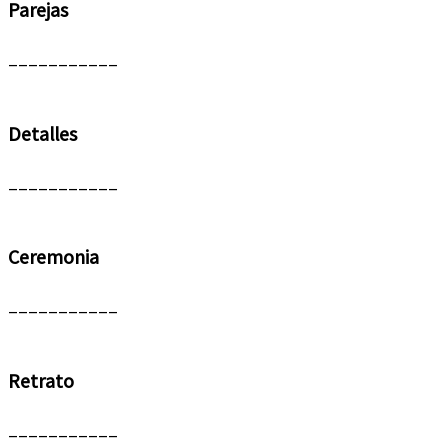
Parejas
___________
ENTRAR
Detalles
___________
ENTRAR
Ceremonia
___________
ENTRAR
Retrato
___________